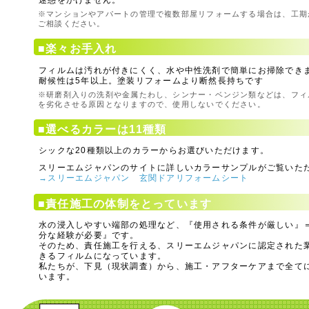
迷惑をかけません。
※マンションやアパートの管理で複数部屋リフォームする場合は、工期
ご相談ください。
■楽々お手入れ
フィルムは汚れが付きにくく、水や中性洗剤で簡単にお掃除でき
耐候性は5年以上。塗装リフォームより断然長持ちです
※研磨剤入りの洗剤や金属たわし、シンナー・ベンジン類などは、フィ
を劣化させる原因となりますので、使用しないでください。
■選べるカラーは11種類
シックな20種類以上のカラーからお選びいただけます。
スリーエムジャパンのサイトに詳しいカラーサンプルがご覧いた
→スリーエムジャパン 玄関ドアリフォームシート
■責任施工の体制をとっています
水の浸入しやすい端部の処理など、『使用される条件が厳しい』
分な経験が必要』です。
そのため、責任施工を行える、スリーエムジャパンに認定された
きるフィルムになっています。
私たちが、下見（現状調査）から、施工・アフターケアまで全て
います。