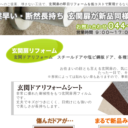
様へのご提案、壊さない工法で、
玄関扉の即日リフォームを低コストで実現
するな
玄関ドアリフォーム スチールドアや塩ビ鋼板ドア、各種
お住まいの顔とも言える玄関扉の、気
たった一日で、
※形状によっては貼れない扉もありますので、事
非常に優れた耐候性をもつ玄関扉用フィルム
です。
丈夫でキズがつきにくく、日焼けにも強いの
で美しさが長持ちします。