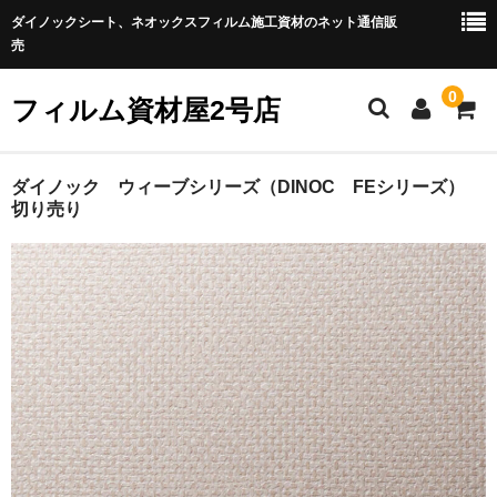
ダイノックシート、ネオックスフィルム施工資材のネット通信販
売
0
フィルム資材屋2号店
ホーム
ダイノック ウィーブシリーズ（DINOC FEシリーズ）
切り売り
商品カテゴリー
★化粧フィルム
◆ネオシリーズ
◆ダイノックフィルム
◆玄関ドア用フィルム
★施工用具（補助用具）