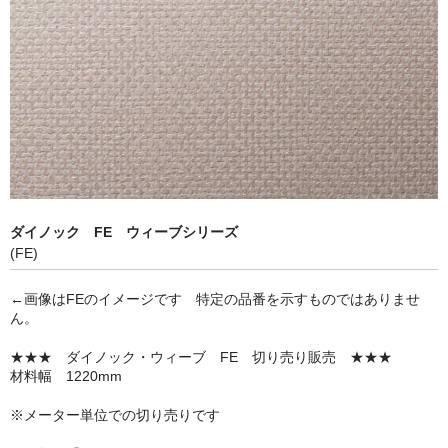
内装工事向け
浴室（水廻り）工事向け
カーラッピング向け
スキージー/スキージーカバー
接着剤/糊落とし/テープ類
送料について
ダイノック FE ウィーブシリーズ
(FE)
お問い合せ
←画像はFEのイメージです 特定の品番を示すものではありませ
カートを見る
ん。
マイページ
★★★ ダイノック・ウィーブ FE 切り売り販売 ★★★
材料幅 1220mm
※メーター単位での切り売りです