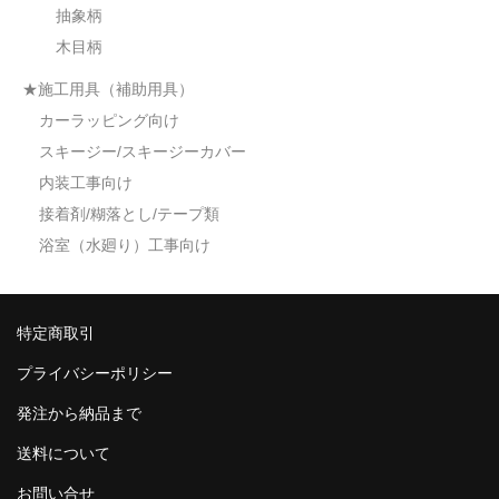
抽象柄
木目柄
★施工用具（補助用具）
カーラッピング向け
スキージー/スキージーカバー
内装工事向け
接着剤/糊落とし/テープ類
浴室（水廻り）工事向け
特定商取引
プライバシーポリシー
発注から納品まで
送料について
お問い合せ