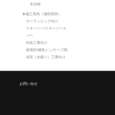
木目柄
★施工用具（補助用具）
カーラッピング向け
スキージー/スキージーカ
バー
内装工事向け
接着剤/糊落とし/テープ類
浴室（水廻り）工事向け
お問い合せ