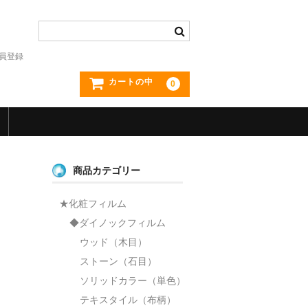
員登録
カートの中
0
商品カテゴリー
★化粧フィルム
◆ダイノックフィルム
ウッド（木目）
ストーン（石目）
ソリッドカラー（単色）
テキスタイル（布柄）