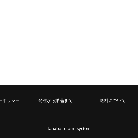
ーポリシー
発注から納品まで
送料について
tanabe reform system