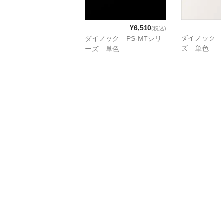
¥6,510
(税込)
ダイノック 
ダイノック PS-MTシリ
ズ 単色
ーズ 単色