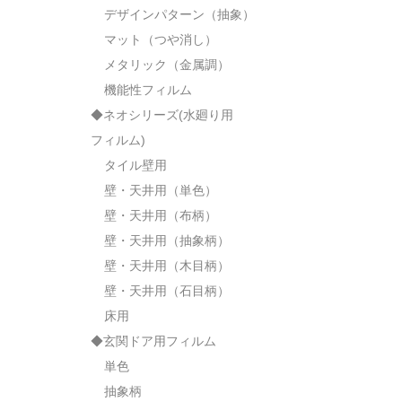
デザインパターン（抽象）
マット（つや消し）
メタリック（金属調）
機能性フィルム
◆ネオシリーズ(水廻り用
フィルム)
タイル壁用
壁・天井用（単色）
壁・天井用（布柄）
壁・天井用（抽象柄）
壁・天井用（木目柄）
壁・天井用（石目柄）
床用
◆玄関ドア用フィルム
単色
抽象柄