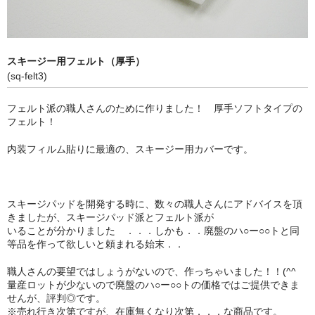
内装工事向け
浴室（水廻り）工事向け
スキージー用フェルト（厚手）
カーラッピング向け
(sq-felt3)
スキージー/スキージーカバー
フェルト派の職人さんのために作りました！ 厚手ソフトタイプの
フェルト！
接着剤/糊落とし/テープ類
内装フィルム貼りに最適の、スキージー用カバーです。
送料について
お問い合せ
スキージパッドを開発する時に、数々の職人さんにアドバイスを頂
カートを見る
きましたが、スキージパッド派とフェルト派が
いることが分かりました ．．．しかも．．廃盤のハ○ー○○トと同
等品を作って欲しいと頼まれる始末．．
マイページ
職人さんの要望ではしょうがないので、作っちゃいました！！(^^ゞ
量産ロットが少ないので廃盤のハ○ー○○トの価格ではご提供できま
せんが、評判◎です。
※売れ行き次第ですが、在庫無くなり次第．．．な商品です。