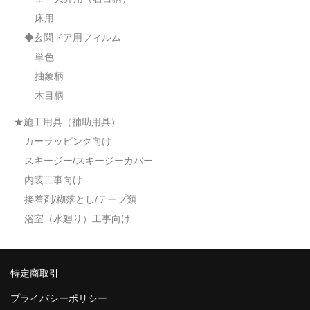
床用
◆玄関ドア用フィルム
単色
抽象柄
木目柄
★施工用具（補助用具）
カーラッピング向け
スキージー/スキージーカバー
内装工事向け
接着剤/糊落とし/テープ類
浴室（水廻り）工事向け
特定商取引
プライバシーポリシー