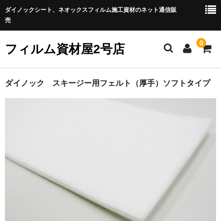
ダイノックシート、ネオックスフィルム施工資材のネット通信販
売
0
フィルム資材屋2号店
ホーム
ダイノック スキージー用フェルト（厚手）ソフトタイプ
商品カテゴリー
★化粧フィルム
◆ネオシリーズ
◆ダイノックフィルム
◆玄関ドア用フィルム
★施工用具（補助用具）