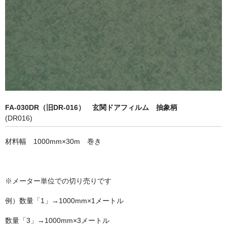
内装工事向け
浴室（水廻り）工事向け
カーラッピング向け
スキージー/スキージーカバー
接着剤/糊落とし/テープ類
FA-030DR（旧DR-016） 玄関ドアフィルム 抽象柄
送料について
(DR016)
お問い合せ
材料幅 1000mm×30m 巻き
カートを見る
マイページ
※メーター単位での切り売りです
例）数量「1」→1000mm×1メートル
数量「3」→1000mm×3メートル