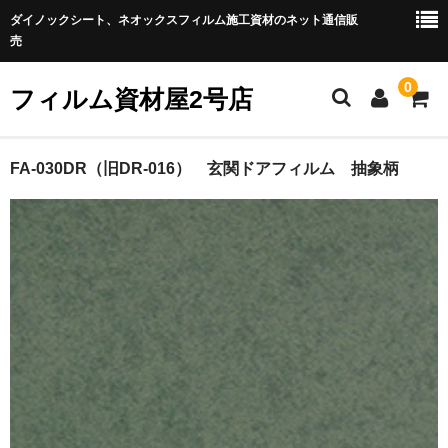
ダイノックシート、ネオックスフィルム施工資材のネット通信販
売
0
フィルム資材屋2号店
ホーム
FA-030DR（旧DR-016） 玄関ドアフィルム 抽象柄
商品カテゴリー
★化粧フィルム
◆ネオシリーズ
◆ダイノックフィルム
◆玄関ドア用フィルム
★施工用具（補助用具）