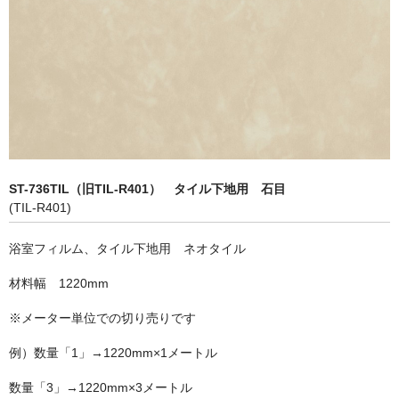
内装工事向け
浴室（水廻り）工事向け
カーラッピング向け
スキージー/スキージーカバー
接着剤/糊落とし/テープ類
ST-736TIL（旧TIL-R401） タイル下地用 石目
送料について
(TIL-R401)
お問い合せ
浴室フィルム、タイル下地用 ネオタイル
カートを見る
材料幅 1220mm
マイページ
※メーター単位での切り売りです
例）数量「1」→1220mm×1メートル
数量「3」→1220mm×3メートル