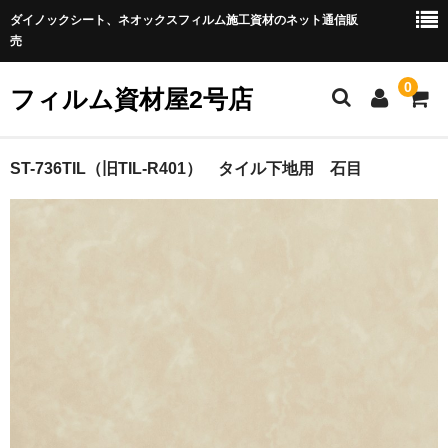
ダイノックシート、ネオックスフィルム施工資材のネット通信販
売
0
フィルム資材屋2号店
ホーム
ST-736TIL（旧TIL-R401） タイル下地用 石目
商品カテゴリー
★化粧フィルム
◆ネオシリーズ
◆ダイノックフィルム
◆玄関ドア用フィルム
★施工用具（補助用具）