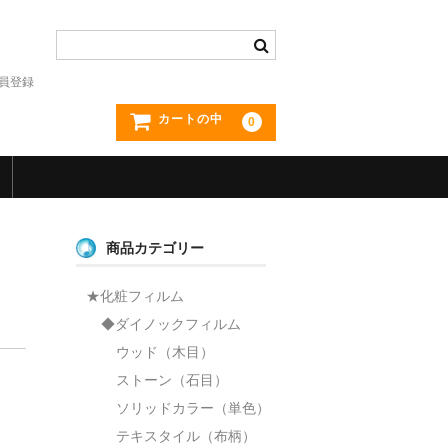
員登録
カートの中
0
商品カテゴリー
★化粧フィルム
◆ダイノックフィルム
ウッド（木目）
ストーン（石目）
ソリッドカラー（単色）
テキスタイル（布柄）