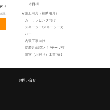
木目柄
庫有り
★施工用具（補助用具）
(税込)
カーラッピング向け
スキージー/スキージーカ
バー
内装工事向け
接着剤/糊落とし/テープ類
浴室（水廻り）工事向け
お問い合せ