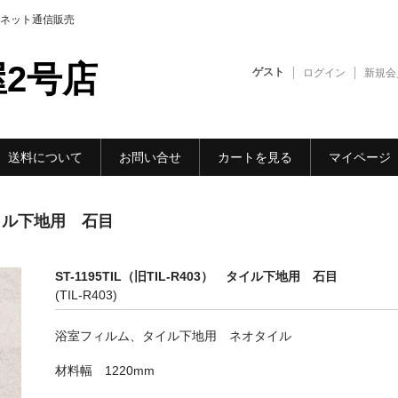
ネット通信販売
2号店
ゲスト
ログイン
新規会
送料について
お問い合せ
カートを見る
マイページ
 タイル下地用 石目
ST-1195TIL（旧TIL-R403） タイル下地用 石目
(TIL-R403)
浴室フィルム、タイル下地用 ネオタイル
材料幅 1220mm