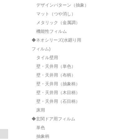
デザインパターン（抽象）
マット（つや消し）
メタリック（金属調）
機能性フィルム
◆ネオシリーズ(水廻り用
フィルム)
タイル壁用
壁・天井用（単色）
壁・天井用（布柄）
壁・天井用（抽象柄）
壁・天井用（木目柄）
壁・天井用（石目柄）
床用
◆玄関ドア用フィルム
単色
抽象柄