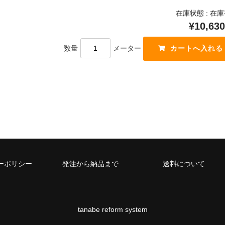
在庫状態 : 在
¥10,630
数量
メーター
ーポリシー
発注から納品まで
送料について
tanabe reform system